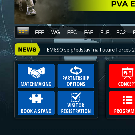
FFE
FFF
WG
FFC
FAF
FLF
FC2
ES
IA
TEMESO se představí na Future Forces 
PARTNERSHIP
MATCHMAKING
OPTIONS
CONCEP
VISITOR
BOOK A STAND
REGISTRATION
PROGRAM