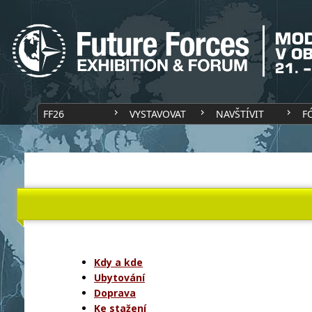
FF26
VYSTAVOVAT
NAVŠTÍVIT
F
Kdy a kde
Ubytování
Doprava
Ke stažení