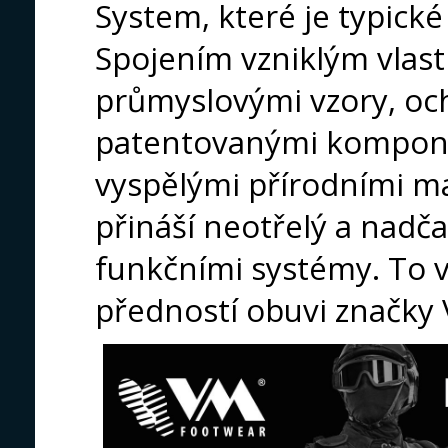
System, které je typick
Spojením vzniklým vlas
průmyslovými vzory, o
patentovanými kompone
vyspělými přírodními ma
přináší neotřelý a nadč
funkčními systémy. To v
předností obuvi značky