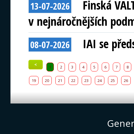
Finská VAL
13-07-2026
v nejnáročnějších pod
IAI se před
08-07-2026
<
1
2
3
4
5
6
7
8
19
20
21
22
23
24
25
26
Gener