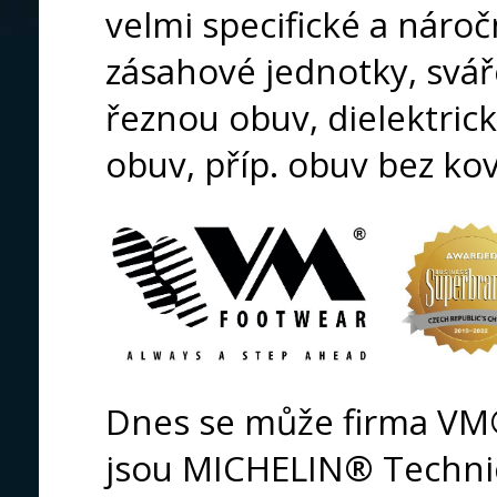
velmi specifické a nároč
zásahové jednotky, sváře
řeznou obuv, dielektric
obuv, příp. obuv bez kov
Dnes se může firma VM®
jsou MICHELIN® Technic