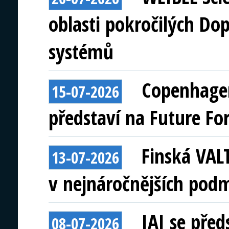
oblasti pokročilých Do
systémů
Copenhagen
15-07-2026
představí na Future Fo
Finská VAL
13-07-2026
v nejnáročnějších pod
IAI se před
08-07-2026