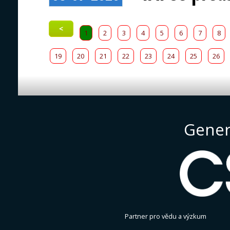
<
1
2
3
4
5
6
7
8
19
20
21
22
23
24
25
26
Gener
Partner pro vědu a výzkum