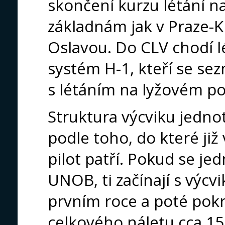
skončení kurzu létání n
základnám jak v Praze-K
Oslavou. Do CLV chodí lé
systém H-1, kteří se sez
s létáním na lyžovém p
Struktura výcviku jednot
podle toho, do které ji
pilot patří. Pokud se jed
UNOB, ti začínají s výcv
prvním roce a poté pokr
celkového náletu cca 15