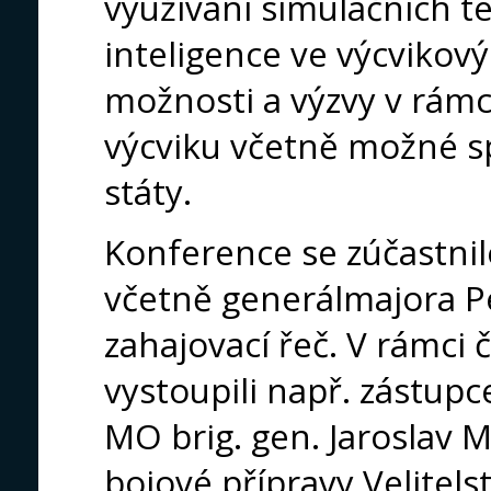
využívání simulačních t
inteligence ve výcvikov
možnosti a výzvy v rám
výcviku včetně možné s
státy.
Konference se zúčastnilo
včetně generálmajora Pe
zahajovací řeč. V rámci
vystoupili např. zástupce
MO brig. gen. Jaroslav 
bojové přípravy Velitelst