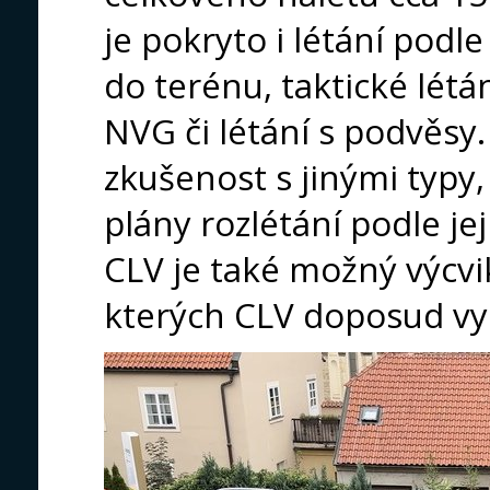
je pokryto i létání podle
do terénu, taktické létán
NVG či létání s podvěsy. P
zkušenost s jinými typy,
plány rozlétání podle je
CLV je také možný výcvik
kterých CLV doposud vycv