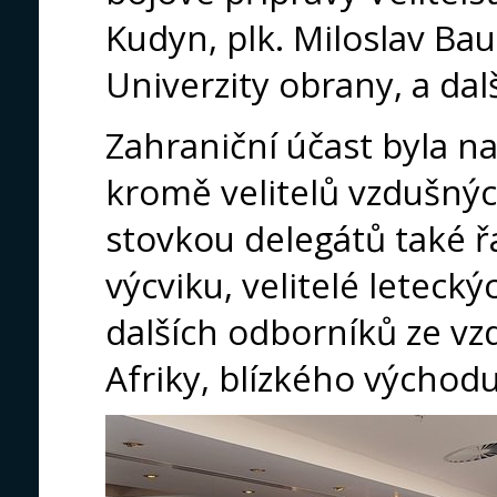
Kudyn, plk. Miloslav Bau
Univerzity obrany, a dalš
Zahraniční účast byla na
kromě velitelů vzdušných
stovkou delegátů také řa
výcviku, velitelé letec
dalších odborníků ze vz
Afriky, blízkého východu 