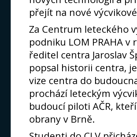
přejít na nové výcvikov
Za Centrum leteckého vý
podniku LOM PRAHA v r
ředitel centra Jaroslav 
popsal historii centra, 
vize centra do budoucn
prochází leteckým výcvi
budoucí piloti AČR, kteří
obrany v Brně.
Studenti do CLV přicháze