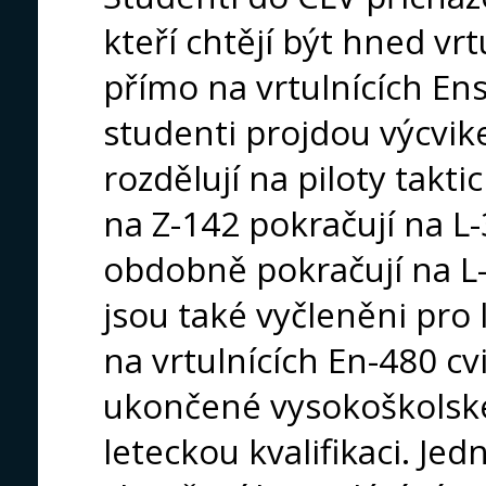
kteří chtějí být hned vrt
přímo na vrtulnících Ens
studenti projdou výcvik
rozdělují na piloty takt
na Z-142 pokračují na L-
obdobně pokračují na L-
jsou také vyčleněni pro l
na vrtulnících En-480 cvičí
ukončené vysokoškolské 
leteckou kvalifikaci. Jed