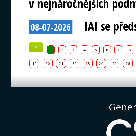
v nejnáročnějších pod
IAI se před
08-07-2026
<
1
2
3
4
5
6
7
8
19
20
21
22
23
24
25
26
Gener