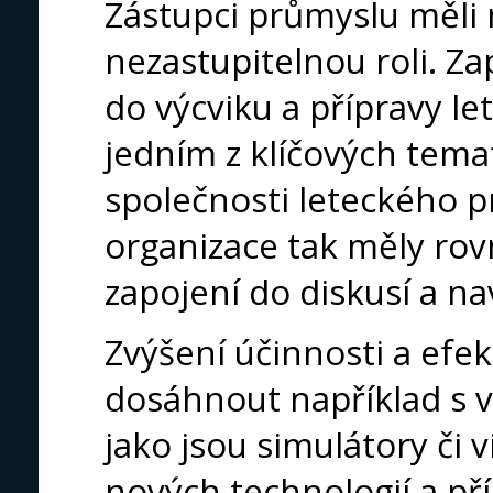
Zástupci průmyslu měli
nezastupitelnou roli. 
do výcviku a přípravy l
jedním z klíčových tem
společnosti leteckého p
organizace tak měly ro
zapojení do diskusí a n
Zvýšení účinnosti a efekt
dosáhnout například s v
jako jsou simulátory či v
nových technologií a př