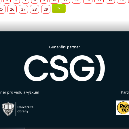
>
25
26
27
28
29
Generální partner
tner pro vědu a výzkum
Part