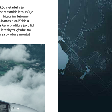
ých letadel a je
i vlastních letounů je
i bitevními letouny.
Albatros sloužících u
ero profiluje jako lídr
i leteckými výrobci na
n za výrobu a montáž