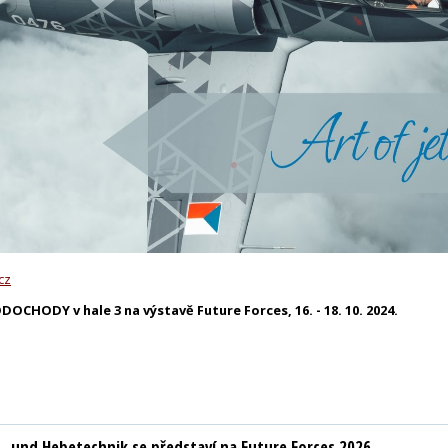
cz
OCHODY v hale 3 na výstavě Future Forces, 16. - 18. 10. 2024.
t- und Hebetechnik se představí na Future Forces 2026