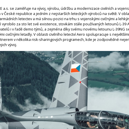
s. se zaměřuje na vývoj, výrobu, údržbu a modernizace civilních a vojensk
 České republice a jedním z nejstarších leteckých výrobců na světě. V oblast
rmádních letectev a má silnou pozici na trhu s vojenskými cvičnými a lehkým
ré vyrobilo za sto let své existence, stovkám stále používaných letounů L-39 
atelů i v řadě demo týmů, a zejména díky svému novému letounu L-39NG se A
 cvičnými letadly. V oblasti civilního letectví Aero spolupracuje s největším
 partnerem v několika risk-sharingových programech, kde je zodpovědné neje
ejich vývoj.