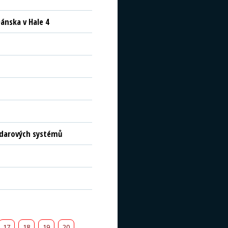
ánska v Hale 4
radarových systémů
17
18
19
20