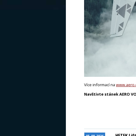
Více informací na
www.aero.
Navštivte stánek AERO VOD
HETEK Lif