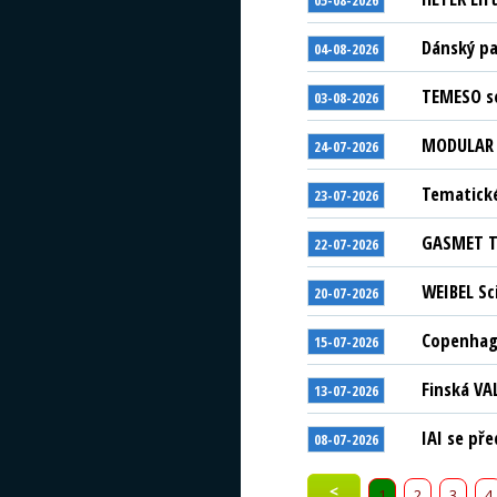
05-08-2026
Dánský pa
04-08-2026
TEMESO se
03-08-2026
MODULAR S
24-07-2026
Tematické
23-07-2026
GASMET Te
22-07-2026
WEIBEL Sc
20-07-2026
Copenhage
15-07-2026
Finská VA
13-07-2026
IAI se př
08-07-2026
<
1
2
3
4