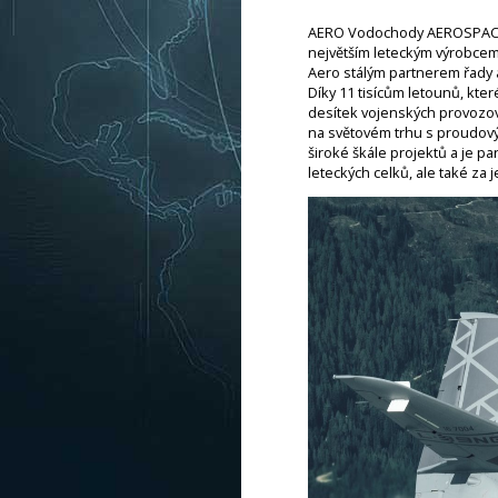
AERO Vodochody AEROSPACE a.
největším leteckým výrobcem v
Aero stálým partnerem řady a
Díky 11 tisícům letounů, kte
desítek vojenských provozov
na světovém trhu s proudovými
široké škále projektů a je
leteckých celků, ale také za j