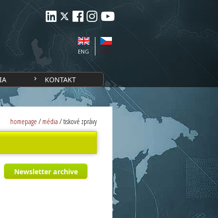
ENG
CZE
IA
KONTAKT
homepage
/
média
/
tiskové zprávy
Newsletter archive