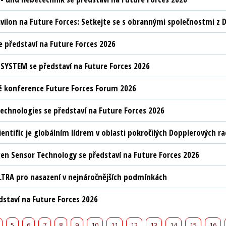
vilon na Future Forces: Setkejte se s obrannými společnostmi z D
 představí na Future Forces 2026
YSTEM se představí na Future Forces 2026
 konference Future Forces Forum 2026
chnologies se představí na Future Forces 2026
ientific je globálním lídrem v oblasti pokročilých Dopplerových 
n Sensor Technology se představí na Future Forces 2026
LTRA pro nasazení v nejnáročnějších podmínkách
edstaví na Future Forces 2026
5
6
7
8
9
10
11
12
13
14
15
16