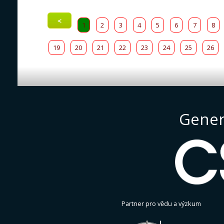
<
1
2
3
4
5
6
7
8
19
20
21
22
23
24
25
26
Gener
Partner pro vědu a výzkum