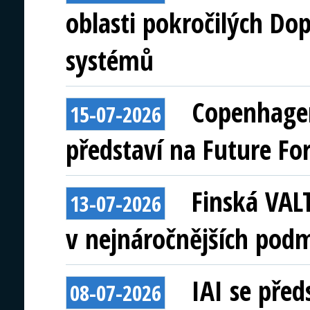
oblasti pokročilých Do
systémů
Copenhagen
15-07-2026
představí na Future Fo
Finská VAL
13-07-2026
v nejnáročnějších pod
IAI se před
08-07-2026