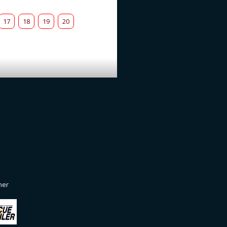
17
18
19
20
ner