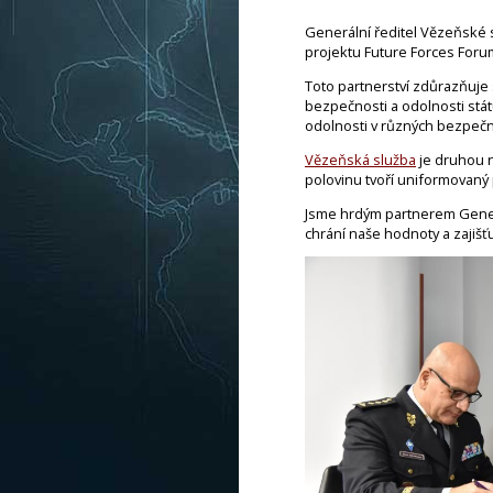
Generální ředitel Vězeňské 
projektu Future Forces For
Toto partnerství zdůrazňuje 
bezpečnosti a odolnosti státu
odolnosti v různých bezpečn
Vězeňská služba
je druhou n
polovinu tvoří uniformovaný
Jsme hrdým partnerem Generál
chrání naše hodnoty a zajišť