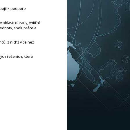
ipojil k podpoře
oblasti obrany, vnitřní
 jednoty, spolupráce a
ců, z nichž více než
ých řešeních, která