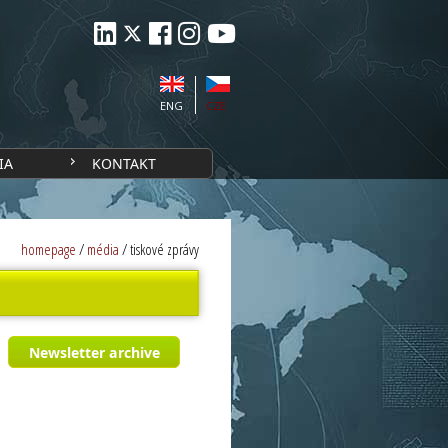
ENG
CZE
IA
KONTAKT
homepage
/
média
/
tiskové zprávy
Newsletter archive