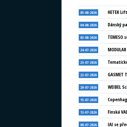
HETEK Lif
05-08-2026
Dánský pa
04-08-2026
TEMESO se
03-08-2026
MODULAR S
24-07-2026
Tematické
23-07-2026
GASMET Te
22-07-2026
WEIBEL Sc
20-07-2026
Copenhage
15-07-2026
Finská VA
13-07-2026
IAI se př
08-07-2026