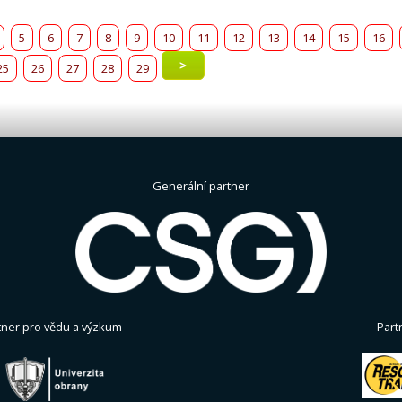
5
6
7
8
9
10
11
12
13
14
15
16
>
25
26
27
28
29
Generální partner
tner pro vědu a výzkum
Part