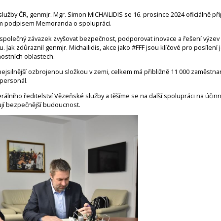
služby ČR, genmjr. Mgr. Simon MICHAILIDIS
se 16. prosince 2024 oficiálně př
um podpisem Memoranda o spolupráci.
společný závazek zvyšovat bezpečnost, podporovat inovace a řešení výzev v 
. Jak zdůraznil genmjr. Michailidis, akce jako #FFF jsou klíčové pro posílení
ostních oblastech.
ejsilnější ozbrojenou složkou v zemi, celkem má přibližně 11 000 zaměstnan
 personál.
ního ředitelství Vězeňské služby a těšíme se na další spolupráci na účinn
ují bezpečnější budoucnost.