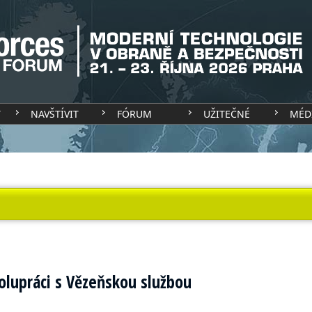
T
NAVŠTÍVIT
FÓRUM
UŽITEČNÉ
MÉD
upráci s Vězeňskou službou