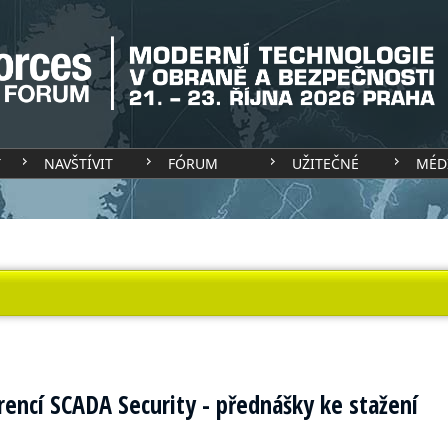
T
NAVŠTÍVIT
FÓRUM
UŽITEČNÉ
MÉD
rencí SCADA Security - přednášky ke stažení