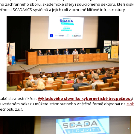
kého záchranného sboru, akademické sféry i soukromého sektoru, kteří disku
osti SCADA/ICS systémů a jejich roli v ochraně klíčové infrastruktury.
také slavnostní křest
Výkladového slovníku kybernetické bezpečnost
i
i na uvedeném odkazu můžete stáhnout n
ebo v tištěné formě objednat na
e-s
nosti, z.ú.).