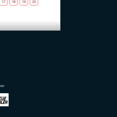
17
18
19
20
ner