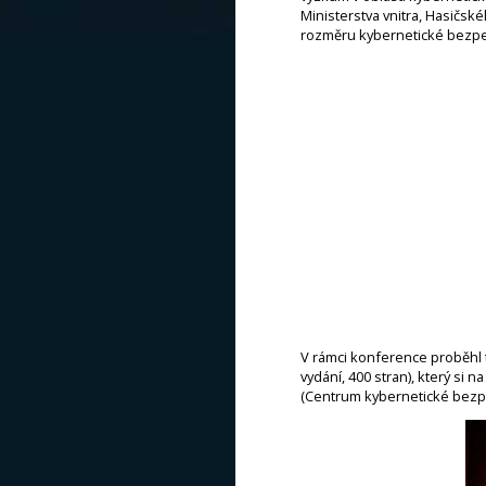
Ministerstva vnitra, Hasičs
rozměru kybernetické bezpečn
V rámci konference proběhl 
vydání, 400 stran), který s
(Centrum kybernetické bezpeč