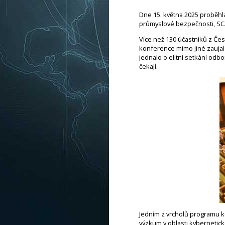
Dne 15. května 2025 proběhl
průmyslové bezpečnosti, SCA
Více než 130 účastníků z Čes
konference mimo jiné zaujalo
jednalo o elitní setkání odbo
čekají.
Jedním z vrcholů programu k
výzkum v oblasti kybernetick