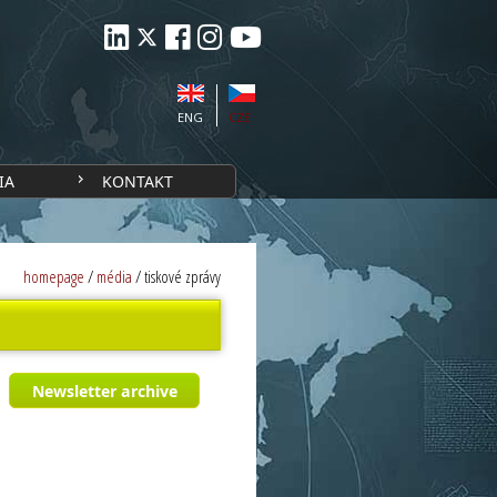
ENG
CZE
IA
KONTAKT
homepage
/
média
/
tiskové zprávy
Newsletter archive