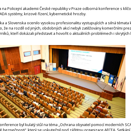
a na Policejní akademii České republiky v Praze odborná konference s klíč
DA systémy, krizové řízení, kybernetické hrozby.
ka a Slovenska ocenilo vysokou profesionalitu vystupujících a silná témata
, že na rozdíl od jiných, obdobných akcí nebyli zatěžovány komerčními pre
rníků, kteří dokázali představit a hovořit o aktuálních problémech i skrytýc
onference byl kulatý stůl na téma „Ochrana obyvatel pomocí moderních S
é bezpečnosti“, který se uskutečnil pod záštitou organizace AFCEA. Setkání