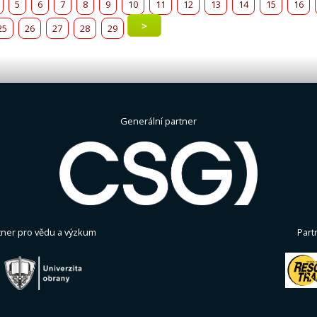
5
6
7
8
9
10
11
12
13
14
15
16
>
25
26
27
28
29
Generální partner
tner pro vědu a výzkum
Part