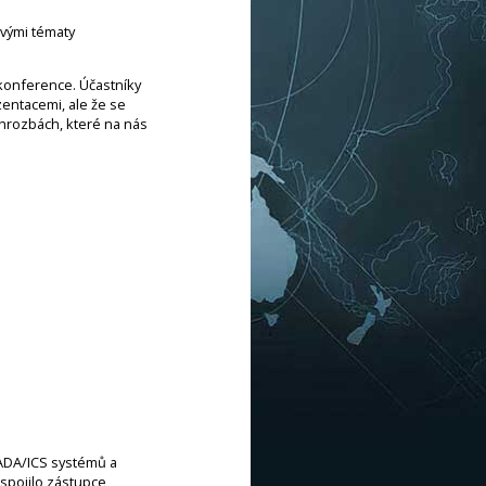
ovými tématy
 konference. Účastníky
zentacemi, ale že se
h hrozbách, které na nás
CADA/ICS systémů a
 spojilo zástupce