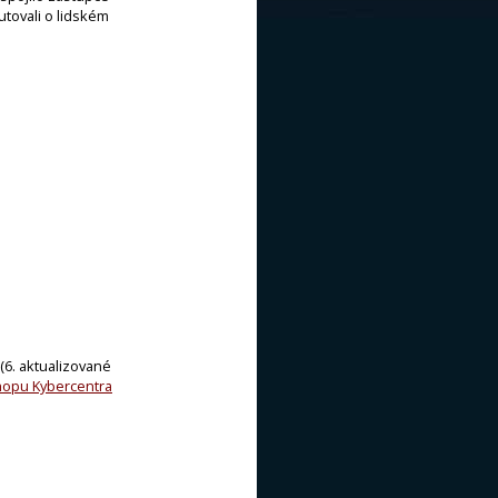
tovali o lidském
 (6. aktualizované
hopu Kybercentra