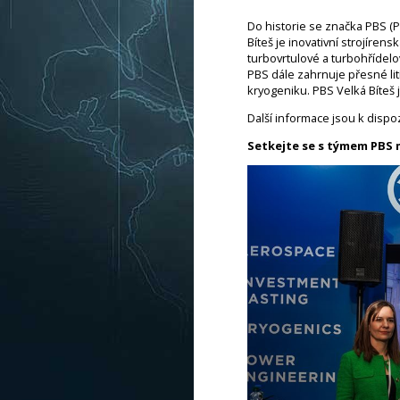
Do historie se značka PBS (Pr
Bíteš je inovativní strojíren
turbovrtulové a turbohřídel
PBS dále zahrnuje přesné li
kryogeniku. PBS Velká Bíteš
Další informace jsou k dispo
Setkejte se s týmem PBS na