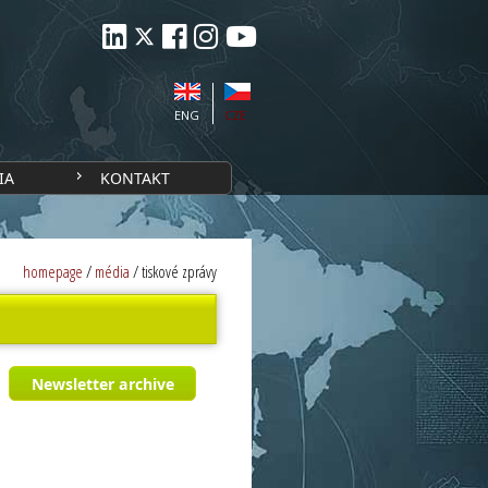
ENG
CZE
IA
KONTAKT
homepage
/
média
/
tiskové zprávy
Newsletter archive