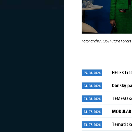
Foto: archiv PBS (Future Forces
HETEK Lif
05-08-2026
Dánský pa
04-08-2026
TEMESO se
03-08-2026
MODULAR S
24-07-2026
Tematické
23-07-2026