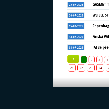
GASMET Te
22-07-2026
WEIBEL Sc
20-07-2026
Copenhage
15-07-2026
Finská VA
13-07-2026
IAI se př
08-07-2026
<
1
2
3
4
21
22
23
24