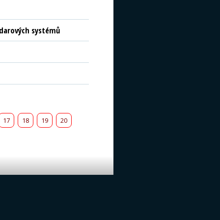
radarových systémů
17
18
19
20