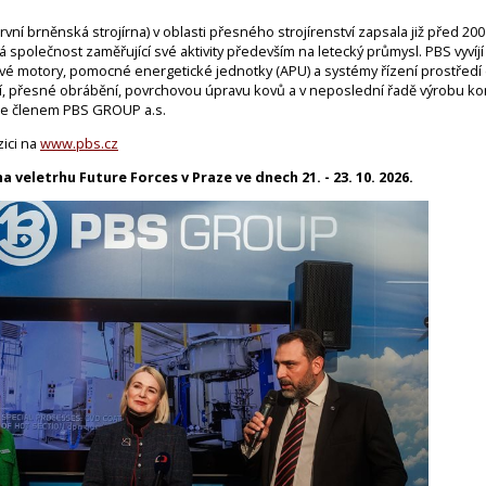
vní brněnská strojírna) v oblasti přesného strojírenství zapsala již před 200
ská společnost zaměřující své aktivity především na letecký průmysl. PBS vyvíj
ové motory, pomocné energetické jednotky (APU) a systémy řízení prostředí
tí, přesné obrábění, povrchovou úpravu kovů a v neposlední řadě výrobu 
 je členem PBS GROUP a.s.
zici na
www.pbs.cz
 veletrhu Future Forces v Praze ve dnech 21. - 23. 10. 2026.