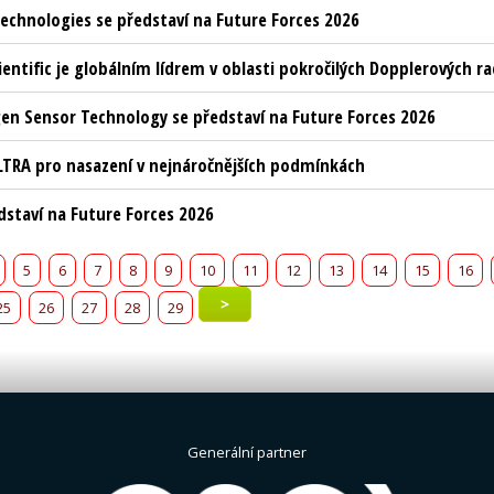
chnologies se představí na Future Forces 2026
ientific je globálním lídrem v oblasti pokročilých Dopplerových 
n Sensor Technology se představí na Future Forces 2026
LTRA pro nasazení v nejnáročnějších podmínkách
edstaví na Future Forces 2026
5
6
7
8
9
10
11
12
13
14
15
16
>
25
26
27
28
29
Generální partner