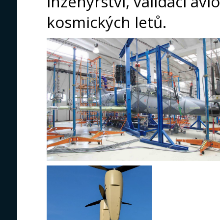
inženýrství, validací avio
kosmických letů.