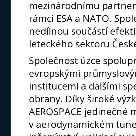
mezinárodnímu partners
rámci ESA a NATO. Spo
nedílnou součástí efek
leteckého sektoru České
Společnost úzce spolupr
evropskými průmyslovým
institucemi a dalšími sp
obrany. Díky široké vý
AEROSPACE jedinečné m
v aerodynamickém tune