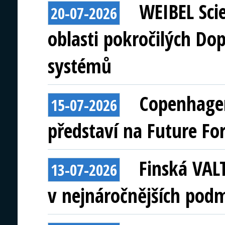
WEIBEL Scie
20-07-2026
oblasti pokročilých Do
systémů
Copenhagen
15-07-2026
představí na Future Fo
Finská VAL
13-07-2026
v nejnáročnějších pod