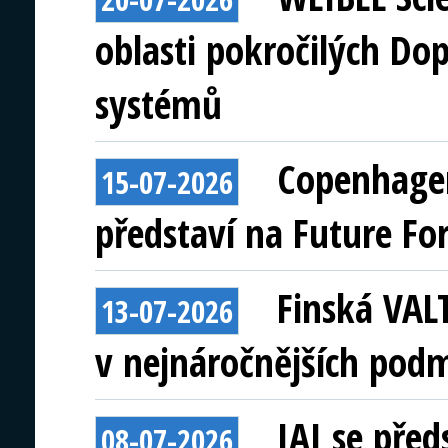
oblasti pokročilých Do
systémů
Copenhagen
15-07-2026
představí na Future Fo
Finská VAL
13-07-2026
v nejnáročnějších pod
IAI se před
08-07-2026