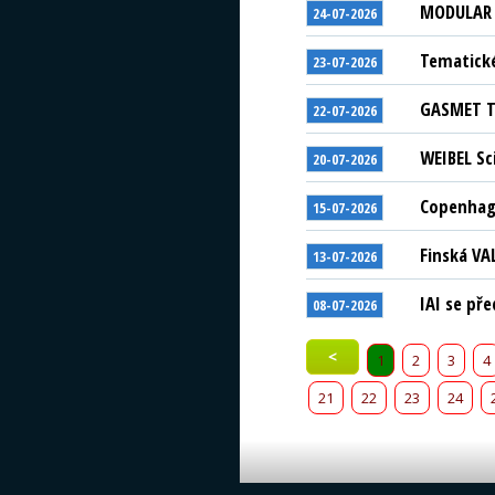
MODULAR S
24-07-2026
Tematické
23-07-2026
GASMET Te
22-07-2026
WEIBEL Sc
20-07-2026
Copenhage
15-07-2026
Finská VA
13-07-2026
IAI se př
08-07-2026
<
1
2
3
4
21
22
23
24