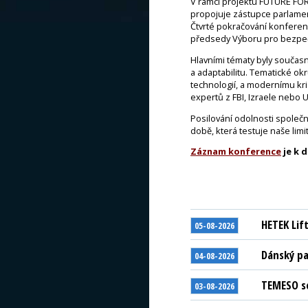
V rámci projektu FUTURE FORC
propojuje zástupce parlamen
Čtvrté pokračování konfere
předsedy Výboru pro bezpe
Hlavními tématy byly současn
a adaptabilitu. Tematické ok
technologií, a modernímu kr
expertů z FBI, Izraele nebo Uk
Posilování odolnosti společno
době, která testuje naše limit
Záznam konference
je k 
HETEK Lif
05-08-2026
Dánský pa
04-08-2026
TEMESO se
03-08-2026