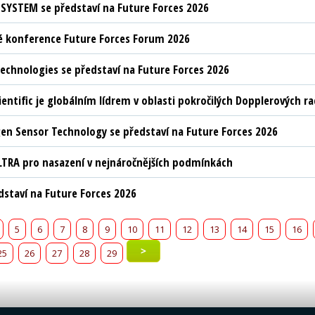
YSTEM se představí na Future Forces 2026
 konference Future Forces Forum 2026
chnologies se představí na Future Forces 2026
ientific je globálním lídrem v oblasti pokročilých Dopplerových 
n Sensor Technology se představí na Future Forces 2026
LTRA pro nasazení v nejnáročnějších podmínkách
edstaví na Future Forces 2026
5
6
7
8
9
10
11
12
13
14
15
16
>
25
26
27
28
29