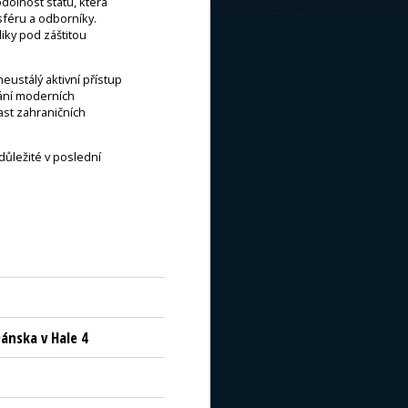
dolnost státu, která
sféru a odborníky.
ky pod záštitou
eustálý aktivní přístup
vání moderních
ast zahraničních
 důležité v poslední
ánska v Hale 4