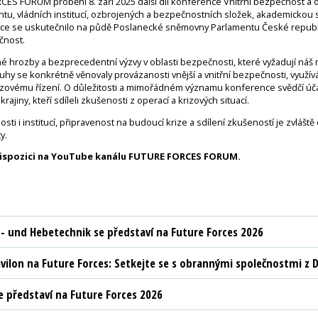
ES FORUM proběhl 8. září 2025 další díl konference Vnitřní bezpečnost a o
tu, vládních institucí, ozbrojených a bezpečnostních složek, akademickou 
nce se uskutečnilo na půdě Poslanecké sněmovny Parlamentu České republi
čnost.
é hrozby a bezprecedentní výzvy v oblasti bezpečnosti, které vyžadují náš n
ruhy se konkrétně věnovaly provázanosti vnější a vnitřní bezpečnosti, využí
izovému řízení. O důležitosti a mimořádném významu konference svědčí úč
rajiny, kteří sdíleli zkušenosti z operací a krizových situací.
sti i institucí, připravenost na budoucí krize a sdílení zkušeností je zvláště
y.
dispozici na YouTube kanálu FUTURE FORCES FORUM.
t- und Hebetechnik se představí na Future Forces 2026
vilon na Future Forces: Setkejte se s obrannými společnostmi z D
 představí na Future Forces 2026