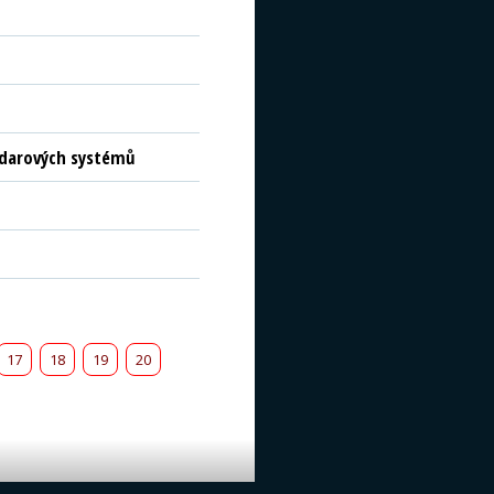
radarových systémů
17
18
19
20