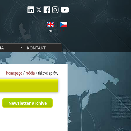
ENG
CZE
IA
KONTAKT
homepage
/
média
/
tiskové zprávy
Newsletter archive