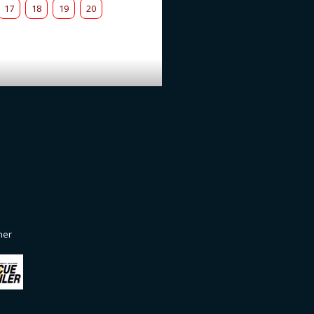
17
18
19
20
ner