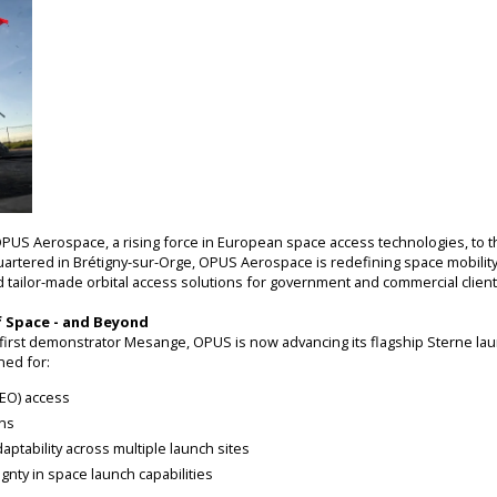
PUS Aerospace, a rising force in European space access technologies, to t
rtered in Brétigny-sur-Orge, OPUS Aerospace is redefining space mobility
 tailor-made orbital access solutions for government and commercial clients
f Space - and Beyond
r first demonstrator Mesange, OPUS is now advancing its flagship Sterne la
ned for:
LEO) access
ons
aptability across multiple launch sites
nty in space launch capabilities