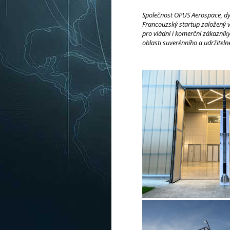
Společnost OPUS Aerospace, dyn
Francouzský startup založený v
pro vládní i komerční zákazní
oblasti suverénního a udržitel