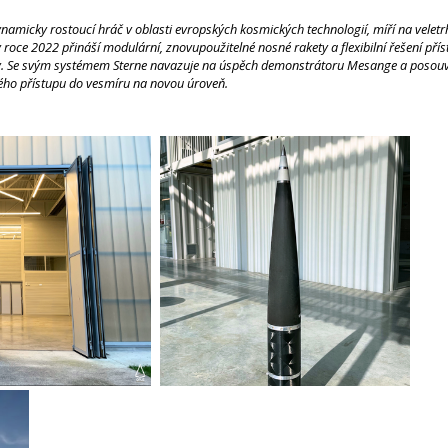
amicky rostoucí hráč v oblasti evropských kosmických technologií, míří na veletr
 roce 2022 přináší modulární, znovupoužitelné nosné rakety a flexibilní řešení př
ky. Se svým systémem Sterne navazuje na úspěch demonstrátoru Mesange a posouv
ného přístupu do vesmíru na novou úroveň.