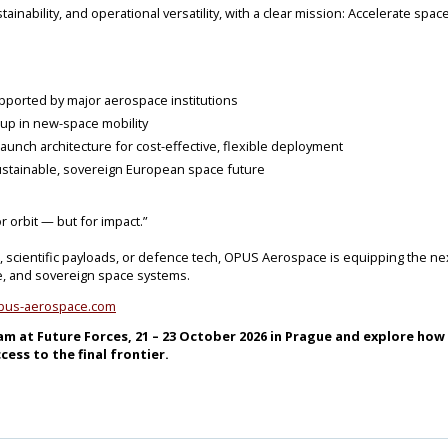
inability, and operational versatility, with a clear mission: Accelerate spa
supported by major aerospace institutions
tup in new-space mobility
unch architecture for cost-effective, flexible deployment
ustainable, sovereign European space future
r orbit — but for impact.”
, scientific payloads, or defence tech, OPUS Aerospace is equipping the ne
le, and sovereign space systems.
us-aerospace.com
 at Future Forces, 21 – 23 October 2026 in Prague and explore how 
cess to the final frontier.