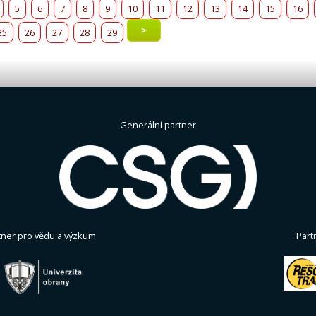
5
6
7
8
9
10
11
12
13
14
15
16
>
25
26
27
28
29
Generální partner
tner pro vědu a výzkum
Part