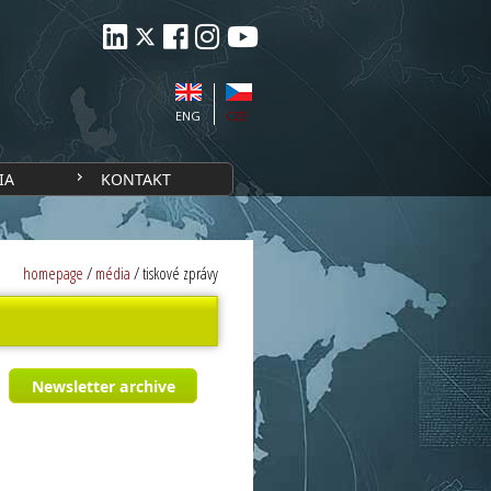
ENG
CZE
IA
KONTAKT
homepage
/
média
/
tiskové zprávy
Newsletter archive