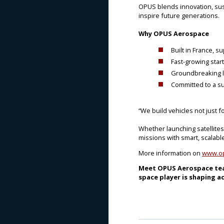
OPUS blends innovation, susta
inspire future generations.
Why OPUS Aerospace
Built in France, 
Fast-growing star
Groundbreaking la
Committed to a s
“We build vehicles not just fo
Whether launching satellites
missions with smart, scalab
More information on
www.op
Meet OPUS Aerospace team
space player is shaping ac