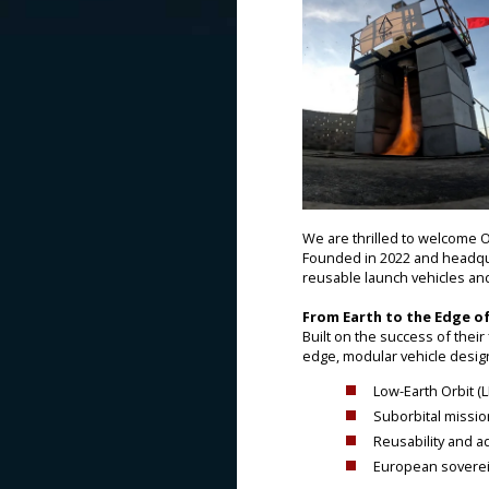
We are thrilled to welcome O
Founded in 2022 and headqua
reusable launch vehicles and
From Earth to the Edge o
Built on the success of thei
edge, modular vehicle desig
Low-Earth Orbit (
Suborbital missi
Reusability and ad
European sovereig