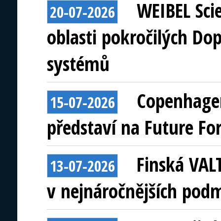
WEIBEL Scie
20-07-2026
oblasti pokročilých Do
systémů
Copenhagen
15-07-2026
představí na Future Fo
Finská VAL
13-07-2026
v nejnáročnějších pod