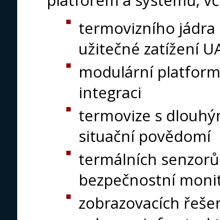
platforem a systémů, vč
termovizního jádra
užitečné zatížení 
modulární platfo
integraci
termovize s dlouhý
situační povědomí
termálních senzorů
bezpečnostní moni
zobrazovacích řeše