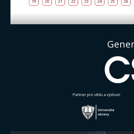
19
20
21
22
23
24
25
26
Gener
Partner pro vědu a výzkum