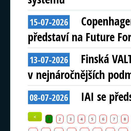
Copenhagen
15-07-2026
představí na Future Fo
Finská VAL
13-07-2026
v nejnáročnějších pod
IAI se před
08-07-2026
<
1
2
3
4
5
6
7
8