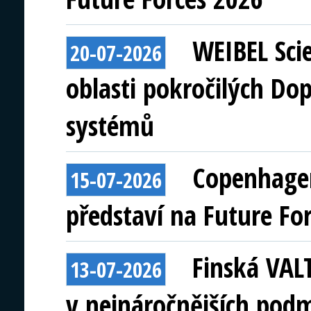
WEIBEL Scie
20-07-2026
oblasti pokročilých Do
systémů
Copenhagen
15-07-2026
představí na Future Fo
Finská VAL
13-07-2026
v nejnáročnějších pod