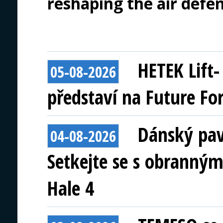
reshaping the air defe
HETEK Lift
05-08-2026
představí na Future Fo
Dánský pav
04-08-2026
Setkejte se s obranným
Hale 4