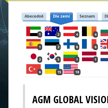
Abecedně
Dle zemí
Seznam
D
1
2
4
4
1
2
8
6
2
3
1
1
6
15
18
AGM GLOBAL VISI