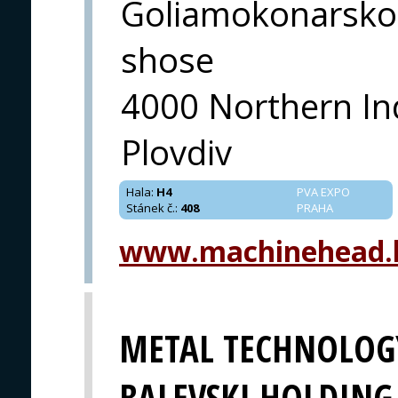
Goliamokonarsko
shose
4000 Northern In
Plovdiv
Hala
:
H4
PVA EXPO
Stánek č.
:
408
PRAHA
www.machinehead.
METAL TECHNOLOGY
BALEVSKI HOLDING