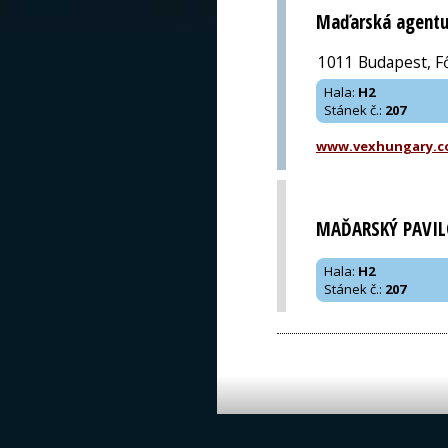
Maďarská agentu
1011 Budapest, Fő
Hala
:
H2
Stánek č.
:
207
www.vexhungary.
MAĎARSKÝ PAVI
Hala
:
H2
Stánek č.
:
207