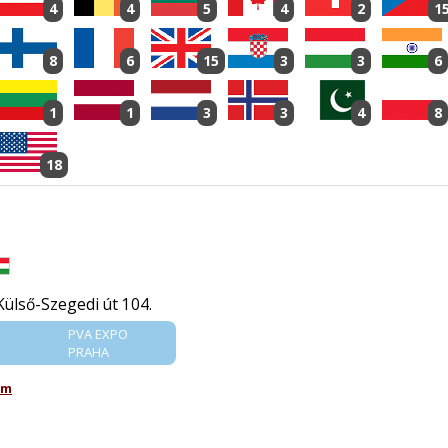
4
4
5
4
2
1
8
6
15
3
3
6
1
1
3
3
4
8
18
ülső-Szegedi út 104.
PVA EXPO
PRAHA
om