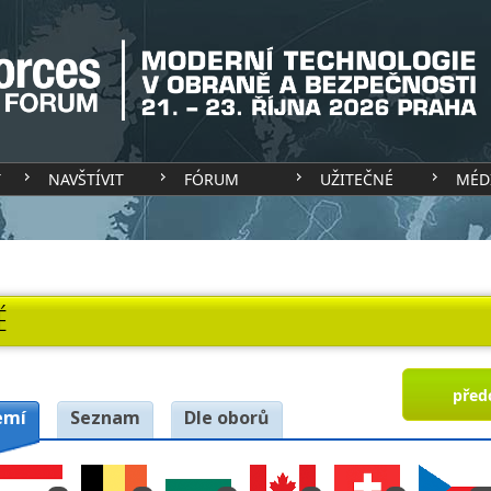
T
NAVŠTÍVIT
FÓRUM
UŽITEČNÉ
MÉD
É
před
emí
Seznam
Dle oborů