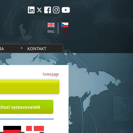
ENG
CZE
IA
KONTAKT
homepage
chozí vystavovatelé