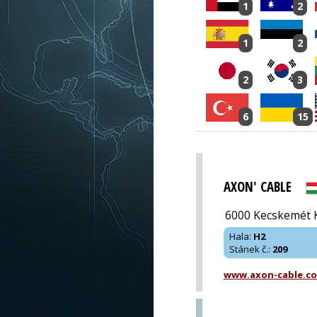
1
2
1
2
2
3
6
15
AXON' CABLE
6000 Kecskemét K
Hala
:
H2
Stánek č.
:
209
www.axon-cable.c