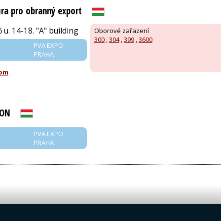
ra pro obranný export
 u. 14-18. "A" building
Oborové zařazení
300
,
304
,
399
,
3600
PVA EXPO
PRAHA
com
LON
PVA EXPO
PRAHA