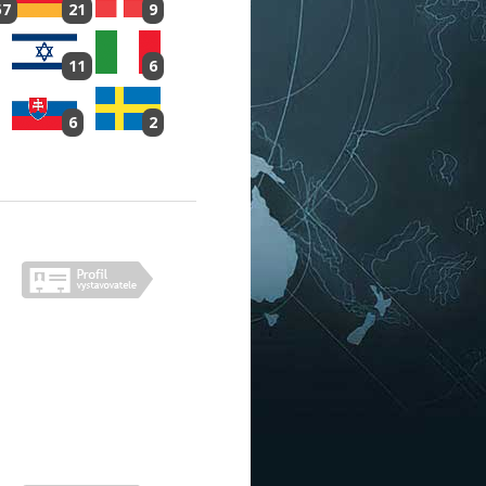
57
21
9
11
6
6
2